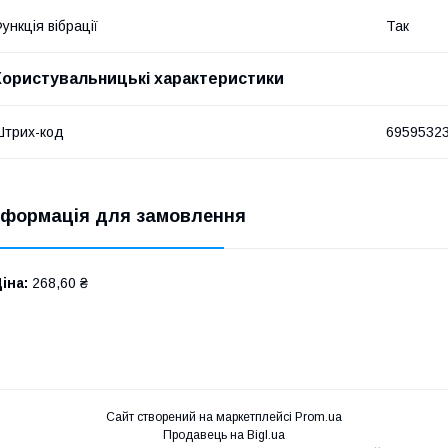
ункція вібрації
Так
Користувальницькі характеристики
трих-код
6959532
нформація для замовлення
іна:
268,60 ₴
Сайт створений на маркетплейсі
Prom.ua
Продавець на Bigl.ua