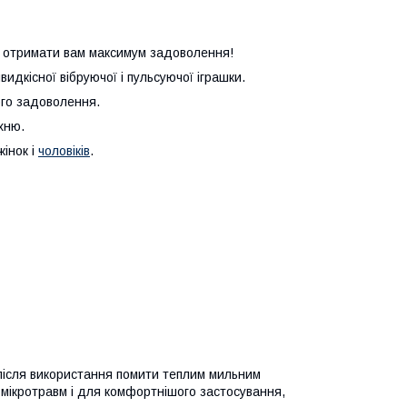
 отримати вам максимум задоволення!
дкісної вібруючої і пульсуючої іграшки.
ого задоволення.
хню.
жінок і
чоловіків
.
після використання помити теплим мильним
мікротравм і для комфортнішого застосування,