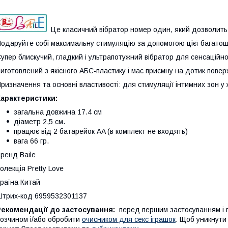
Це класичний вібратор номер один, який дозволить
одаруйте собі максимальну стимуляцію за допомогою цієї багатошви
упер блискучий, гладкий і ультрапотужний вібратор для сенсаційн
иготовлений з якісного АБС-пластику і має приємну на дотик повер
ризначення та основні властивості: для стимуляції інтимних зон у 
Характеристики:
загальна довжина 17.4 см
діаметр 2,5 см.
працює від 2 батарейок AA (в комплект не входять)
вага 66 гр.
ренд Baile
олекція Pretty Love
раїна Китай
трих-код 6959532301137
Рекомендації до застосування:
перед першим застосуванням і 
озчином і/або обробити
очисником для секс іграшок
.
Щоб уникнути 