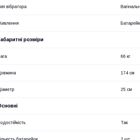
ип вібратора
Вагінальн
Живлення
Батарей
Габаритні розміри
ага
66 кг
Довжина
174 см
іаметр
25 см
Основні
одостійкість
Так
ількість батарейок
2 шт