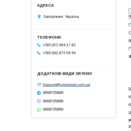
Запоріжжя, Україна
П
С
В
+380 (97) 984-17-82
П
+380 (66) 873-58-99
Support@onesmart.com.ua
Б
0668735899
К
0668735899
К
0668735899
Ш
р