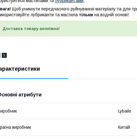
ористуйтеся мастилами та
лубрикантами
.
вага!
Щоб уникнути передчасного руйнування матеріалу та для три
икористовуйте лубриканти та мастила
тільки
на водній основі!
Доставка товару анонімна!
арактеристики
Основні атрибути
иробник
Lybaile
раїна виробник
Китай