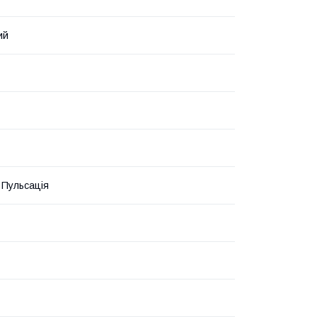
ий
, Пульсація