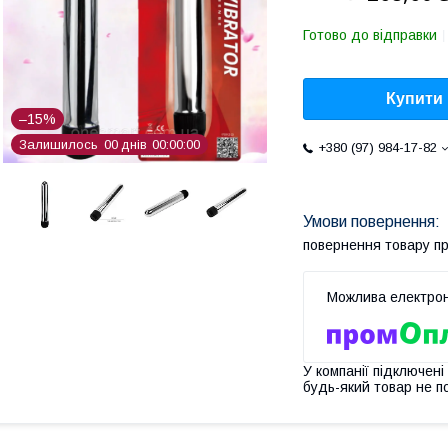
Готово до відправки
Купити
–15%
Залишилось
0
0
днів
0
0
0
0
0
0
+380 (97) 984-17-82
повернення товару п
У компанії підключені
будь-який товар не п