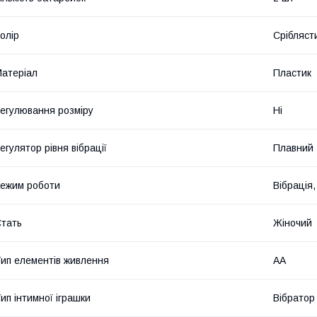
олір
Срібляст
атеріал
Пластик
егулювання розміру
Ні
егулятор рівня вібрації
Плавний
ежим роботи
Вібрація
тать
Жіночий
ип елементів живлення
AA
ип інтимної іграшки
Вібратор