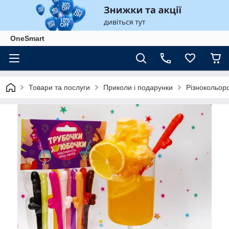
OneSmart
Товари та послуги
Приколи і подарунки
Різнокольоро