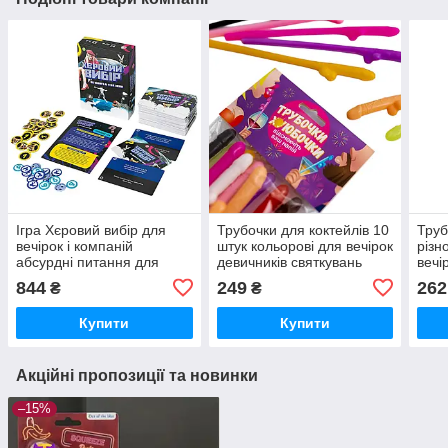
Ігра Хєровий вибір для
Трубочки для коктейлів 10
Труб
вечірок і компаній
штук кольорові для вечірок
різн
абсурдні питання для
девичників святкувань
вечі
сміху і дискусій 3-8 гравців
844
249
262
₴
₴
Купити
Купити
Акційні пропозиції та новинки
–15%