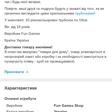
так і будь-якої вечірки.
Повірте, ваші друзі та подруги будуть у захваті від того, як ви
органічно виглядаєте цими оригінальними
трубочками
!
У комплекті: 10 різнокольорових трубочок по 19см.
Вік: від 18 років.
Виробник Fun Games
Країна Україна
Доставка товару анонімна!
В описі ми вказуємо "товари для дому", товар упаковується в
непрозорий пакет або коробку і за необхідності замотується в
пухирчасту плівку - щоб не промацувався)
Приховати
Характеристики
Основні атрибути
Виробник
Fun Games Shop
Країна виробник
Україна