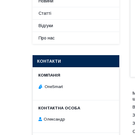
Новини
Статті
Відгуки
Про нас
КОНТАКТИ
OneSmart
М
ш
В
З
Олександр
З
С