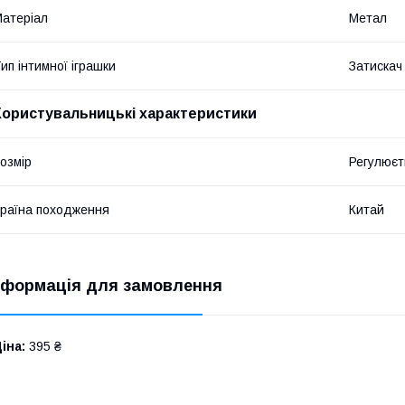
атеріал
Метал
ип інтимної іграшки
Затискач
Користувальницькі характеристики
озмір
Регулюєт
раїна походження
Китай
нформація для замовлення
іна:
395 ₴