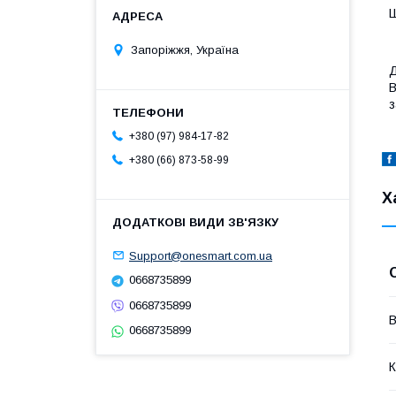
Ш
Запоріжжя, Україна
Д
В
з
+380 (97) 984-17-82
+380 (66) 873-58-99
Х
Support@onesmart.com.ua
0668735899
0668735899
В
0668735899
К