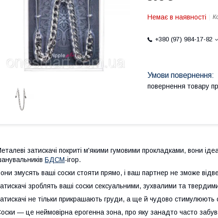
Немає в наявності
К
+380 (97) 984-17-82
повернення товару п
еталеві затискачі покриті м'якими гумовими прокладками, вони ідеа
анувальників
БДСМ
-ігор.
они змусять ваші соски стояти прямо, і ваш партнер не зможе відве
атискачі зроблять ваші соски сексуальними, зухвалими та твердими
атискачі не тільки прикрашають груди, а ще й чудово стимулюють с
оски — це неймовірна ерогенна зона, про яку занадто часто забу