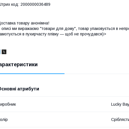
трих код: 2000000036489
оставка товару анонімна!
 описі ми виражаємо "товари для дому", товар упаковується в непр
амотується в пухирчасту плівку — щоб не прочудався)>
арактеристики
Основні атрибути
иробник
Lucky Ba
олір
Срібляст