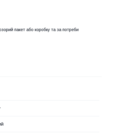
озорий пакет або коробку та за потреби
y
ий