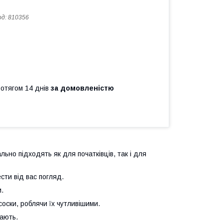
од:
810356
ротягом 14 днів
за домовленістю
льно підходять як для початківців, так і для
сти від вас погляд.
.
оски, роблячи їх чутливішими.
вають.