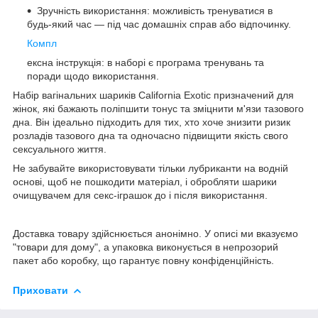
Зручність використання: можливість тренуватися в
будь-який час — під час домашніх справ або відпочинку.
Компл
ексна інструкція: в наборі є програма тренувань та
поради щодо використання.
Набір вагінальних шариків California Exotic призначений для
жінок, які бажають поліпшити тонус та зміцнити м'язи тазового
дна. Він ідеально підходить для тих, хто хоче знизити ризик
розладів тазового дна та одночасно підвищити якість свого
сексуального життя.
Не забувайте використовувати тільки лубриканти на водній
основі, щоб не пошкодити матеріал, і обробляти шарики
очищувачем для секс-іграшок до і після використання.
Доставка товару здійснюється анонімно. У описі ми вказуємо
"товари для дому", а упаковка виконується в непрозорий
пакет або коробку, що гарантує повну конфіденційність.
Приховати