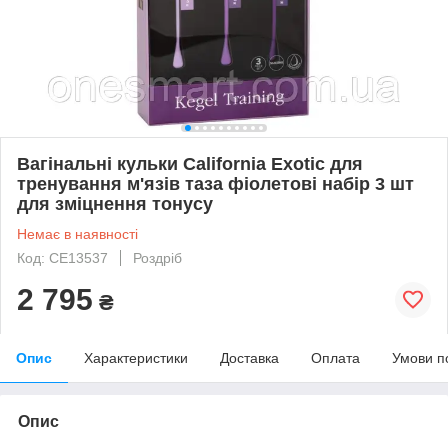
Вагінальні кульки California Exotic для
тренування м'язів таза фіолетові набір 3 шт
для зміцнення тонусу
Немає в наявності
Код: CE13537
Роздріб
2 795
₴
Опис
Характеристики
Доставка
Оплата
Умови п
Опис