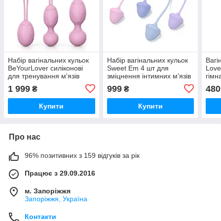
Набір вагінальних кульок
Набір вагінальних кульок
Вагі
BeYourLover силіконові
Sweet Em 4 шт для
Love
для тренування м'язів
зміцнення інтимних м'язів
гімн
тазового дна 3 шт.
фіолетові гіпоалергенні
фіол
1 999
999
480
₴
₴
фіолетові
м'яз
Купити
Купити
Про нас
96% позитивних з 159 відгуків за рік
Працює з 29.09.2016
м. Запоріжжя
Запоріжжя, Україна
Контакти