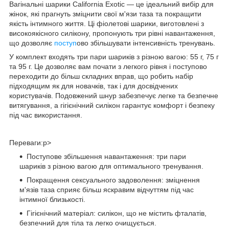
Вагінальні шарики California Exotic — це ідеальний вибір для
жінок, які прагнуть зміцнити свої м'язи таза та покращити
якість інтимного життя. Ці фіолетові шарики, виготовлені з
високоякісного силікону, пропонують три рівні навантаження,
що дозволяє
поступ
ово збільшувати інтенсивність тренувань.
У комплект входять три пари шариків з різною вагою: 55 г, 75 г
та 95 г. Це дозволяє вам почати з легкого рівня і поступово
переходити до більш складних вправ, що робить набір
підходящим як для новачків, так і для досвідчених
користувачів. Подовжений шнур забезпечує легке та безпечне
витягування, а гігієнічний силікон гарантує комфорт і безпеку
під час використання.
Переваги:p>
Поступове збільшення навантаження: три пари
шариків з різною вагою для оптимального тренування.
Покращення сексуального задоволення: зміцнення
м'язів таза сприяє більш яскравим відчуттям під час
інтимної близькості.
Гігієнічний матеріал: силікон, що не містить фталатів,
безпечний для тіла та легко очищується.