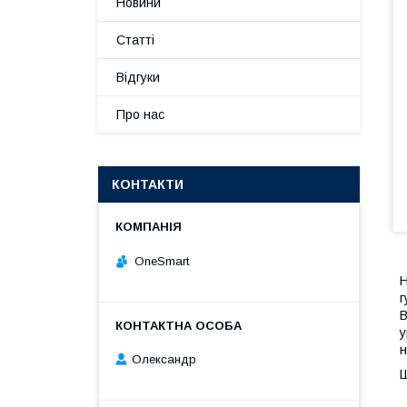
Новини
Статті
Відгуки
Про нас
КОНТАКТИ
OneSmart
Н
г
В
у
н
Олександр
Ш