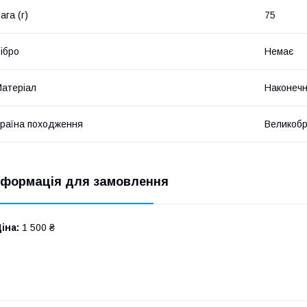
ага (г)
75
ібро
Немає
атеріал
Наконечн
раїна походження
Великобр
нформація для замовлення
іна:
1 500 ₴