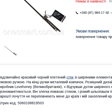
Немає в наявності
К
+380 (97) 984-17-82
повернення товару п
адзвичайно красивий чорний плетений
стек
зі шкіряними елемента
умовою ручкою. На кінці ручки металевий ковпачок. Розкішний диза
иробник Lovehoney (Великобританія). « Відчувши дотик шкіряного
різноманітнюється. Він злегка помахає стеком, і різкий шльопашок п
арешті почуття не переповнюють мене до країв і мій захоплений кри
трих код: 5060108819503