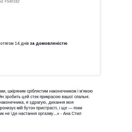
од:
FS40182
ротягом 14 днів
за домовленістю
ми, шкіряним сріблястим наконечником і м'якою
йн зробить цей стек прикрасою вашої спальні.
 наконечника, я здрагую, дихання моя
ронизує мій бутон пристрасті, і ще — поки
к не їде настання оргазму...» - Ана Стил