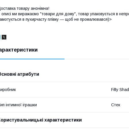
оставка товару анонімна!
 описі ми виражаємо "товари для дому", товар упаковується в непр
амотується в пухирчасту плівку — щоб не промалювався)>
арактеристики
Основні атрибути
иробник
Fifty Sha
ип інтимної іграшки
Стек
Користувальницькі характеристики