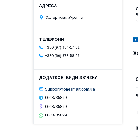
Д
В
Запоріжжя, Україна
з
+380 (97) 984-17-82
Х
+380 (66) 873-58-99
Support@onesmart.com.ua
В
0668735899
0668735899
Т
0668735899