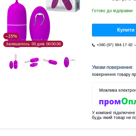
Готово до відправки
Купити
–15%
Залишилось
0
0
днів
0
0
0
0
0
0
+380 (97) 984-17-82
повернення товару п
У компанії підключені
будь-який товар не п