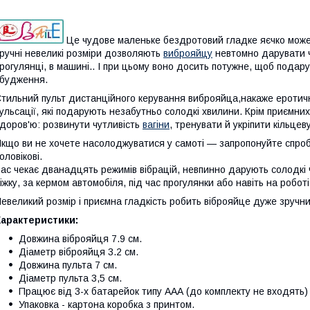
Це чудове маленьке бездротовий гладке яєчко може 
ручні невеликі розміри дозволяють
виброяйцу
невтомно дарувати ч
рогулянці, в машині.. І при цьому воно досить потужне, щоб пода
будження.
тильний пульт дистанційного керування виброяйца,накаже еротичн
ульсації, які подарують незабутньо солодкі хвилини. Крім приємни
доров'ю: розвинути чутливість
вагіни
, тренувати й укріпити кільцев
кщо ви не хочете насолоджуватися у самоті — запропонуйте спро
оловікові.
ас чекає дванадцять режимів вібрацій, невпинно дарують солодкі 
іжку, за кермом автомобіля, під час прогулянки або навіть на робот
евеликий розмір і приємна гладкість робить віброяйце дуже зручни
Характеристики:
Довжина віброяйця 7.9 см.
Діаметр віброяйця 3.2 см.
Довжина пульта 7 см.
Діаметр пульта 3,5 см.
Працює від 3-х батарейок типу ААА (до комплекту не входять)
Упаковка - картона коробка з принтом.