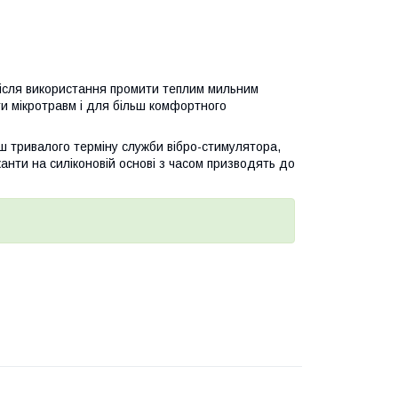
ісля використання промити теплим мильним
и мікротравм і для більш комфортного
ш тривалого терміну служби вібро-стимулятора,
канти на силіконовій основі з часом призводять до