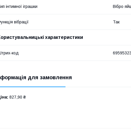
ип інтимної іграшки
Вібро яй
ункція вібрації
Так
Користувальницькі характеристики
трих-код
6959532
нформація для замовлення
іна:
827,90 ₴