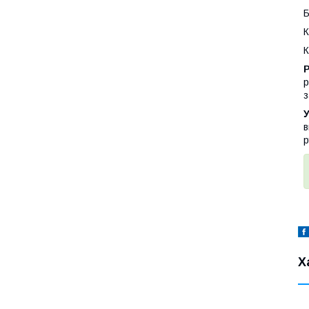
Б
К
К
р
з
У
в
р
Х