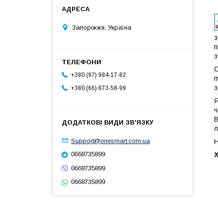
Запоріжжя, Україна
з
п
з
С
+380 (97) 984-17-82
п
з
+380 (66) 873-58-99
Я
ч
В
л
Support@onesmart.com.ua
Н
0668735899
0668735899
0668735899