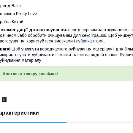
ренд Baile
олекція Pretty Love
раїна Китай
Рекомендації до застосування:
перед першим застосуванням і п
озчином і/або обробити очищувачем для секс іграшок. Щоб уникнут
астосування, користуйтеся змазками і
лубрикантами
.
вага!
Щоб уникнути передчасного руйнування матеріалу і для біль
икористовувати лубриканти і змазки тільки на водній основі! Лубри
уйнування матеріалу.
Доставка товару анонімна!
арактеристики