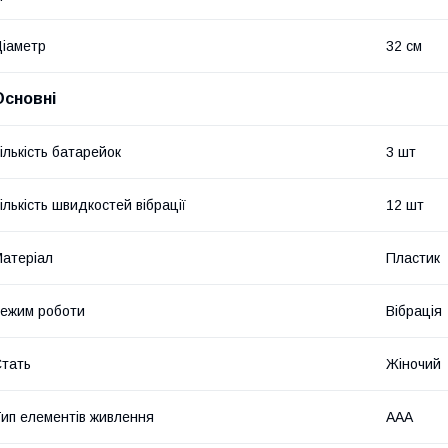
іаметр
32 см
Основні
ількість батарейок
3 шт
ількість швидкостей вібрації
12 шт
атеріал
Пластик
ежим роботи
Вібрація
тать
Жіночий
ип елементів живлення
AAA