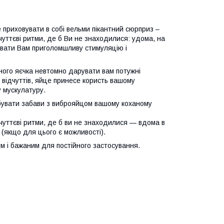
приховувати в собі вельми пікантний сюрприз –
уттєві ритми, де б Ви не знаходилися: удома, на
рувати Вам приголомшливу стимуляцію і
ого яєчка невтомно дарувати вам потужні
х відчуттів, яйце принесе користь вашому
у мускулатуру.
бувати забави з виброяйцом вашому коханому
чуттєві ритми, де б ви не знаходилися — вдома в
і (якщо для цього є можливості).
м і бажаним для постійного застосування.