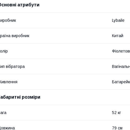
Основні атрибути
иробник
Lybaile
раїна виробник
Китай
олір
Фіолетов
ип вібратора
Вагінальн
Живлення
Батарей
Габаритні розміри
ага
52 кг
Довжина
79 см