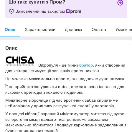
Що таке купити з Пром?
Замовлення під захистом
Опис
Характеристики
Доставка
Оплата
Умови п
Опис
Вібропуля - це міні-
вібратор
, який створений
для клітора і стимуляції зовнішніх ерогенних зон.
Це малятко максимально просте, але водночас дуже потужне.
Її не прийнято занурювати в тіло, але зате вона ідеальна для
яскравих прелюдій з коханою людиною.
Мініатюрне віброяйце під час еротичних забав сприятиме
неймовірному припливу сексуальної енергії у партнерів.
У процесі вібрації вправний міністимулятор миттєво відшукає
всі ерогенні місця палкого тіла, допоможе закоханим
максимально зблизитися і подарує карколомне задоволення з
бурею пристрасних емоцій.