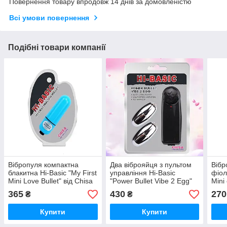
Повернення товару впродовж 14 днів за домовленістю
Всі умови повернення
Подібні товари компанії
Вібропуля компактна
Два віброяйця з пультом
Вібр
блакитна Hi-Basic "My First
управління Hi-Basic
фіол
Mini Love Bullet" від Chisa
"Power Bullet Vibe 2 Egg"
Mini
від Chisa
365
430
270
₴
₴
Купити
Купити