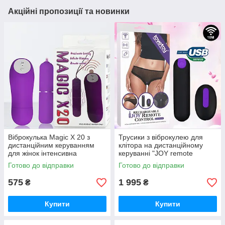
Акційні пропозиції та новинки
Віброкулька Magic X 20 з
Трусики з віброкулею для
дистанційним керуванням
клітора на дистанційному
для жінок інтенсивна
керуванні "JOY remote
стимуляція
control" від LoveToy
Готово до відправки
Готово до відправки
575
1 995
₴
₴
Купити
Купити