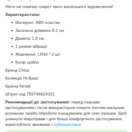
Ніхто не помічає секрет твого маленького задоволення!
Характеристики:
Матеріал: ABS пластик
Загальна довжина 8.2 см.
Діаметр 1.8 см.
1 режим вібрації
Живлення: LR44 * 3 шт.
Колір срібло
Бренд Chisa
Колекція Hi-Basic
Країна Китай
Штрих код 759746624321
Рекомендації до застосування:
перед першим
застосуванням і після використання помити теплим мильним
розчином та/або обробити очищувачем для секс-іграшок. Щоб
уникнути мікротравм і для більш комфортного застосування,
користуйтеся змазками і
лубрикантами
.