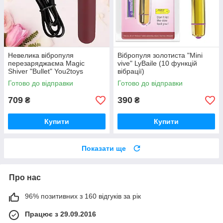
Невелика вібропуля
Вібропуля золотиста "Mini
перезаряджаєма Magic
vive" LyBaile (10 функцій
Shiver "Bullet" You2toys
вібрації)
Готово до відправки
Готово до відправки
709
390
₴
₴
Купити
Купити
Показати ще
Про нас
96% позитивних з 160 відгуків за рік
Працює з 29.09.2016