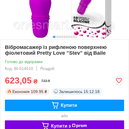
Вібромасажер із рифленою поверхнею
фіолетовий Pretty Love "Stev" від Baile
Готово до відправки
Код: BI-014510
Роздріб
623,05
₴
733 ₴
Економія
109.95 ₴
Залишилось
15:12:17
Купити
або
Купити з