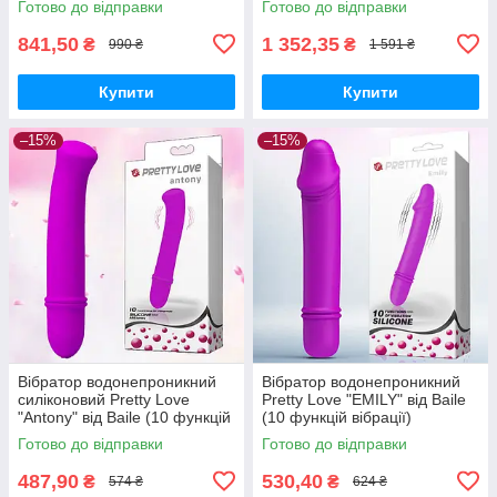
Готово до відправки
Готово до відправки
841,50
1 352,35
₴
₴
990 ₴
1 591 ₴
Купити
Купити
–15%
–15%
Вібратор водонепроникний
Вібратор водонепроникний
силіконовий Pretty Love
Pretty Love "EMILY" від Baile
"Antony" від Baile (10 функцій
(10 функцій вібрації)
вібрації)
Готово до відправки
Готово до відправки
487,90
530,40
₴
₴
574 ₴
624 ₴