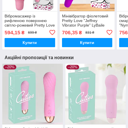
Вібромасажер із
Мінівібратор фіолетовий
Вібр
рифленою поверхнею
Pretty Love "Jeffrey
смар
світло-рожевий Pretty Love
Vibrator Purple" LyBaile
"Nym
"Stev" від Baile
594,15
706,35
756
₴
₴
699 ₴
831 ₴
Купити
Купити
Акційні пропозиції та новинки
–20%
–20%