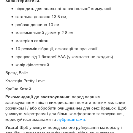
Характеристики:
підходить для анальної та вагінальної стимуляції
загальна довжина 13,5 см,
робоча довжина 10 см.
максимальний діаметр 2.8 см.
матеріал силікон
10 режимів вібрації, ескалації та пульсації.
працює від 1 батареї ААА (у комплект не входить)
колір фіолетовий
Бренд Baile
Колекція Pretty Love
Країна Китай
Рекомендації до застосування:
перед першим
застосуванням і після використання помити теплим мильним
розчином і / або обробити очищувачем для секс іграшок. Щоб
уникнути мікротравм і для більш комфортного застосування,
користуйтеся змазками та
лубрикантами
.
Увага!
Щоб уникнути передчасного руйнування матеріалу і
для більш тривалого терміну служби вібро-стимулятора,