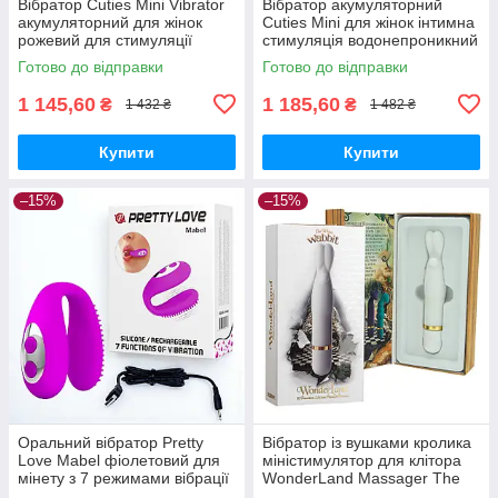
Вібратор Cuties Mini Vibrator
Вібратор акумуляторний
акумуляторний для жінок
Cuties Mini для жінок інтимна
рожевий для стимуляції
стимуляція водонепроникний
задоволення
Готово до відправки
Готово до відправки
1 145,60
1 185,60
₴
₴
1 432 ₴
1 482 ₴
Купити
Купити
–15%
–15%
Оральний вібратор Pretty
Вібратор із вушками кролика
Love Mabel фіолетовий для
міністимулятор для клітора
мінету з 7 режимами вібрації
WonderLand Massager The
White Wabbit