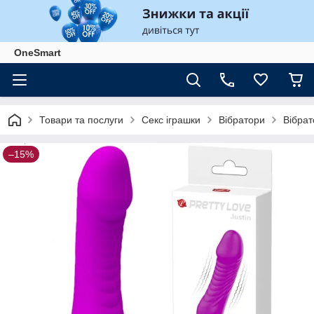
OneSmart
Товари та послуги
Секс іграшки
Вібратори
Вібрат
–15%