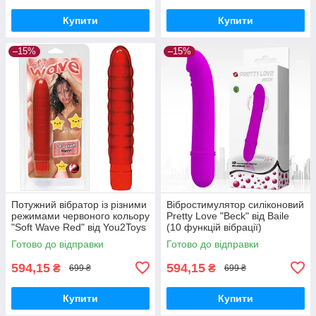
Купити
Купити
–15%
–15%
Потужний вібратор із різними
Вібростимулятор силіконовий
режимами червоного кольору
Pretty Love "Beck" від Baile
"Soft Wave Red" від You2Toys
(10 функцій вібрації)
Готово до відправки
Готово до відправки
594,15
594,15
₴
₴
699 ₴
699 ₴
Купити
Купити