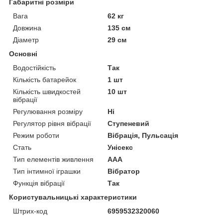
Габаритні розміри
Вага
62 кг
Довжина
135 см
Діаметр
29 см
Основні
Водостійкість
Так
Кількість батарейок
1 шт
Кількість швидкостей
10 шт
вібрації
Регулювання розміру
Ні
Регулятор рівня вібрації
Ступеневий
Режим роботи
Вібрація, Пульсація
Стать
Унісекс
Тип елементів живлення
AAA
Тип інтимної іграшки
Вібратор
Функція вібрації
Так
Користувальницькі характеристики
Штрих-код
6959532320060