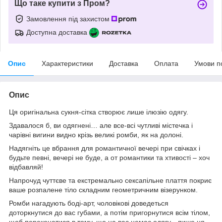
Що таке купити з Пром?
Замовлення під захистом
Доступна доставка
Опис
Характеристики
Доставка
Оплата
Умови п
Опис
Ця оригінальна сукня-сітка створює лише ілюзію одягу.
Здавалося б, ви одягнені… але все-всі чутливі містечка і
чарівні вигини видно крізь великі ромби, як на долоні.
Надягніть це вбрання для романтичної вечері при свічках і
будьте певні, вечері не буде, а от романтики та хтивості – хоч
відбавляй!
Напрочуд чуттєве та екстремально сексапільне плаття покриє
ваше розпалене тіло складним геометричним візерунком.
Ромби нагадують боді-арт, чоловікові доведеться
доторкнутися до вас губами, а потім пригорнутися всім тілом,
щоб переконатися в тому, що на вас немає одягу - лише ця