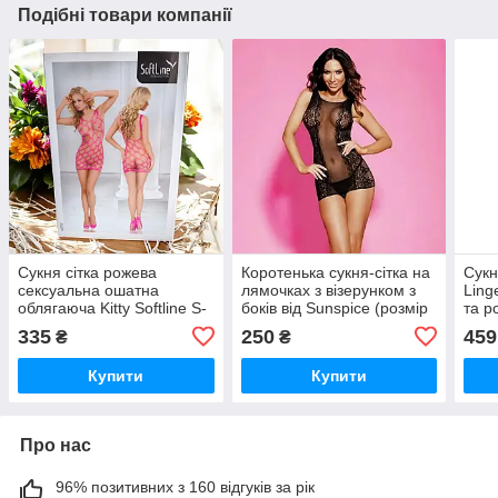
Подібні товари компанії
Сукня сітка рожева
Коротенька сукня-сітка на
Сукн
сексуальна ошатна
лямочках з візерунком з
Ling
облягаюча Kitty Softline S-
боків від Sunspice (розмір
та р
L
One Size)
мере
335
250
459
₴
₴
та в
Купити
Купити
Про нас
96% позитивних з 160 відгуків за рік