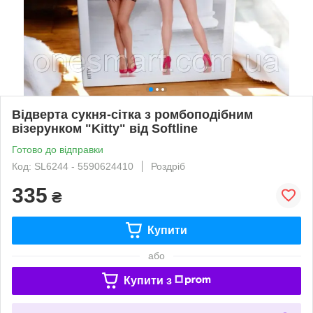
Відверта сукня-сітка з ромбоподібним
візерунком "Kitty" від Softline
Готово до відправки
Код: SL6244 - 5590624410
Роздріб
335
₴
Купити
або
Купити з