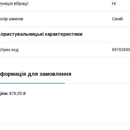
ункція вібрації
Ні
олір каменів
Синій
Користувальницькі характеристики
трих-код
6970260
нформація для замовлення
іна:
878,05 ₴