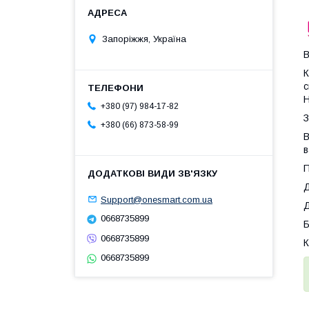
Запоріжжя, Україна
В
К
с
Н
+380 (97) 984-17-82
З
+380 (66) 873-58-99
В
в
П
Д
Support@onesmart.com.ua
Д
0668735899
Б
0668735899
К
0668735899