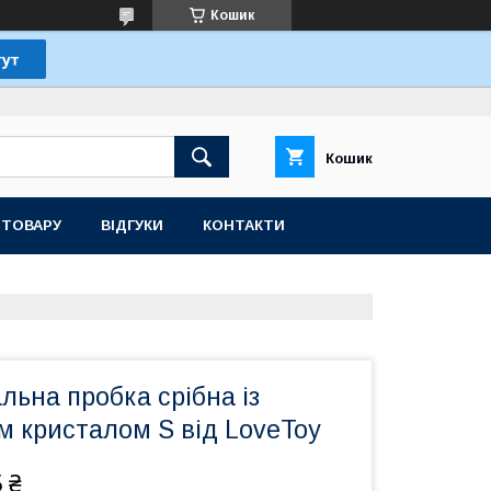
Кошик
Кошик
 ТОВАРУ
ВІДГУКИ
КОНТАКТИ
ьна пробка срібна із
м кристалом S від LoveToy
 ₴