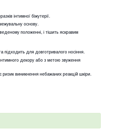
азків інтимної біжутерії.
бмежувальну основу.
введеному положенні, і тішить яскравим
та підходить для довготривалого носіння.
 інтимного декору або з метою звуження
є ризик виникнення небажаних реакцій шкіри.