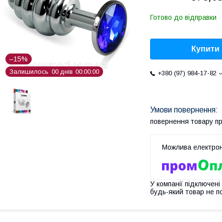
Готово до відправки
Купити
–15%
Залишилось
0
0
днів
0
0
0
0
0
0
+380 (97) 984-17-82
повернення товару п
У компанії підключені
будь-який товар не п