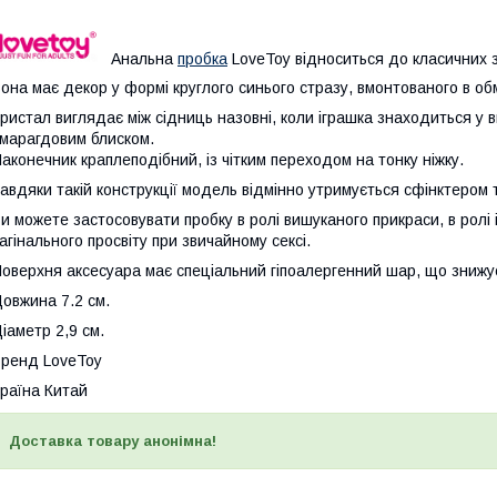
Анальна
пробка
LoveToy відноситься до класичних зр
она має декор у формі круглого синього стразу, вмонтованого в о
ристал виглядає між сідниць назовні, коли іграшка знаходиться у 
марагдовим блиском.
аконечник краплеподібний, із чітким переходом на тонку ніжку.
авдяки такій конструкції модель відмінно утримується сфінктером 
и можете застосовувати пробку в ролі вишуканого прикраси, в ролі
агінального просвіту при звичайному сексі.
оверхня аксесуара має спеціальний гіпоалергенний шар, що знижу
овжина 7.2 см.
іаметр 2,9 см.
ренд LoveToy
раїна Китай
Доставка товару анонімна!