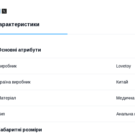
арактеристики
Основні атрибути
иробник
Lovetoy
раїна виробник
Китай
атеріал
Медична
ип
Анальна 
Габаритні розміри