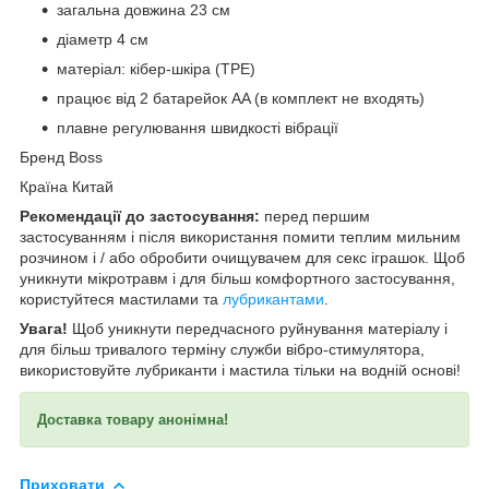
загальна довжина 23 см
діаметр 4 см
матеріал: кібер-шкіра (TPE)
працює від 2 батарейок AA (в комплект не входять)
плавне регулювання швидкості вібрації
Бренд Boss
Країна Китай
Рекомендації до застосування:
перед першим
застосуванням і після використання помити теплим мильним
розчином і / або обробити очищувачем для секс іграшок. Щоб
уникнути мікротравм і для більш комфортного застосування,
користуйтеся мастилами та
лубрикантами
.
Увага!
Щоб уникнути передчасного руйнування матеріалу і
для більш тривалого терміну служби вібро-стимулятора,
використовуйте лубриканти і мастила тільки на водній основі!
Доставка товару анонімна!
Приховати