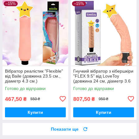
–15%
–15%
Вібратор реалістик "Flexible"
Гнучкий вібратор з кібершкіри
від Baile (довжина 23.5 см.,
"FLEX 9.5" від LoveToy
діаметр 4.3 см.)
(довжина 24 см, діаметр 3.6
см.)
Готово до відправки
Готово до відправки
467,50
807,50
₴
₴
550 ₴
950 ₴
Купити
Купити
Показати ще