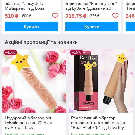
вібратор "Juicy Jelly
коричневий "Fantasy vibe"
форм
Multispeed" від Boss
від LyBaile (довжина 20
"Rea
(довжина 22 см., діаметр
см, діаметр 3.9 см)
(дов
510
318,75
246
₴
₴
600 ₴
375 ₴
4 см.)
4 см
Купити
Купити
Акційні пропозиції та новинки
–15%
–15%
Недорогий вібратор від
Реалістичний вібратор
LyBaile довжина 22.5 см,
фаллоімітатор з кібершкіри
діаметр 4.5 см.
"Real Feel 7*5" від LoveToy
Готово до відправки
Готово до відправки