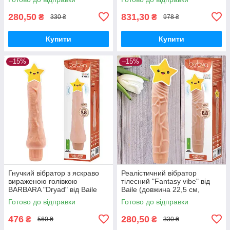
280,50
831,30
₴
₴
330 ₴
978 ₴
Купити
Купити
–15%
–15%
Гнучкий вібратор з яскраво
Реалістичний вібратор
вираженою голівкою
тілесний "Fantasy vibe" від
BARBARA "Dryad" від Baile
Baile (довжина 22,5 см,
(довжина 25 см, діаметр 4
діаметр 4.5 см.)
Готово до відправки
Готово до відправки
см.)
476
280,50
₴
₴
560 ₴
330 ₴