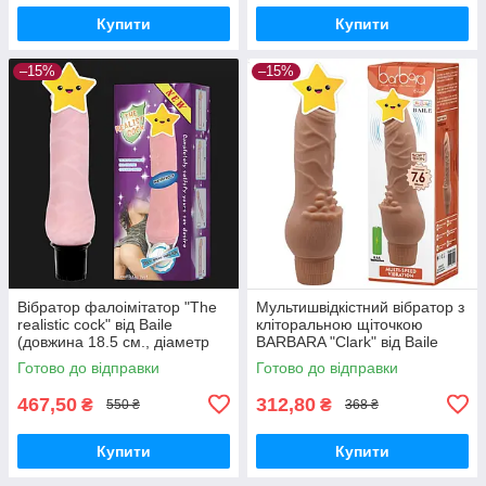
Купити
Купити
–15%
–15%
Вібратор фалоімітатор "The
Мультишвідкістний вібратор з
realistic cock" від Baile
кліторальною щіточкою
(довжина 18.5 см., діаметр
BARBARA "Clark" від Baile
3.6 см.)
(довжина 19.5 см.)
Готово до відправки
Готово до відправки
467,50
312,80
₴
₴
550 ₴
368 ₴
Купити
Купити