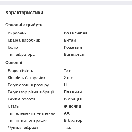
Характеристики
Основні атрибути
Виробник
Boss Series
Країна виробник
Китай
Колір
Рожевий
Тип вібратора
Вагінальні
Основні
Водостійкість
Так
Кількість батарейок
2 шт
Регулювання розміру
Ні
Регулятор рівня вібрації
Плавний
Режим роботи
Вібрація
Стать
Жіночий
Тип елементів живлення
AA
Тип інтимної іграшки
Вібратор
Функція вібрації
Так