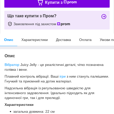
Купити з
Що таке купити з Пром?
Замовлення під захистом
Опис
Характеристики
Доставка
Оплата
Умови п
Опис
Вібратор
Juicy Jelly - це реалістичні деталі, чітко позначена
голівка і вени.
Плавний контроль вібрації. Ваші
ігри
з ним стануть палкішими.
Гнучкий та приємний на дотик матеріал.
Надсильна вібрація із регульованою швидкістю для
інтенсивного задоволення. Ідеально підходить як для
одиночної гри, так і для прелюдії.
Характеристики
загальна довжина: 22 см