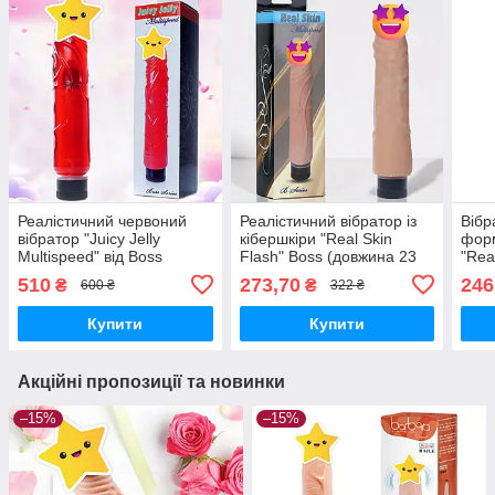
Реалістичний червоний
Реалістичний вібратор із
Вібр
вібратор "Juicy Jelly
кібершкіри "Real Skin
форм
Multispeed" від Boss
Flash" Boss (довжина 23
"Rea
(довжина 22 см., діаметр
см., діаметр 4 см.)
(дов
510
273,70
246
₴
₴
600 ₴
322 ₴
4 см.)
4 см
Купити
Купити
Акційні пропозиції та новинки
–15%
–15%