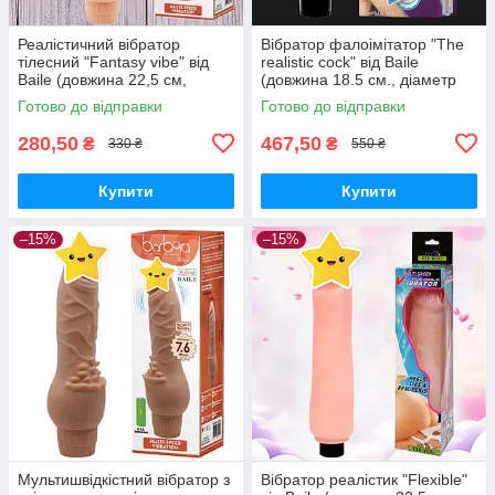
Реалістичний вібратор
Вібратор фалоімітатор "The
тілесний "Fantasy vibe" від
realistic cock" від Baile
Baile (довжина 22,5 см,
(довжина 18.5 см., діаметр
діаметр 4.5 см.)
3.6 см.)
Готово до відправки
Готово до відправки
280,50
467,50
₴
₴
330 ₴
550 ₴
Купити
Купити
–15%
–15%
Мультишвідкістний вібратор з
Вібратор реалістик "Flexible"