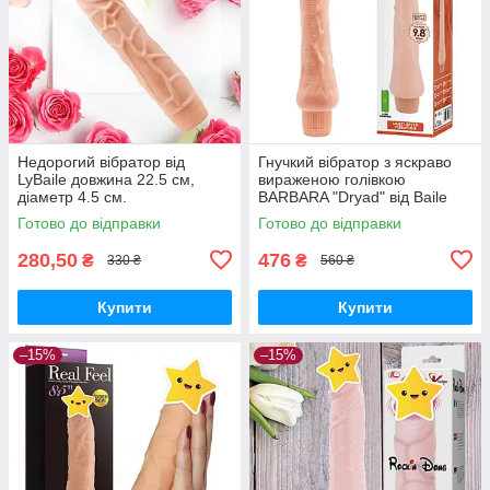
Недорогий вібратор від
Гнучкий вібратор з яскраво
LyBaile довжина 22.5 см,
вираженою голівкою
діаметр 4.5 см.
BARBARA "Dryad" від Baile
(довжина 25 см, діаметр 4
Готово до відправки
Готово до відправки
см.)
280,50
476
₴
₴
330 ₴
560 ₴
Купити
Купити
–15%
–15%