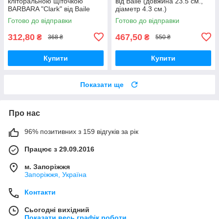
кліторальною щіточкою
від Baile (довжина 23.5 см.,
BARBARA "Clark" від Baile
діаметр 4.3 см.)
(довжина 19.5 см.)
Готово до відправки
Готово до відправки
312,80
467,50
₴
₴
368 ₴
550 ₴
Купити
Купити
Показати ще
Про нас
96% позитивних з 159 відгуків за рік
Працює з 29.09.2016
м. Запоріжжя
Запоріжжя, Україна
Контакти
Сьогодні вихідний
Показати весь графік роботи