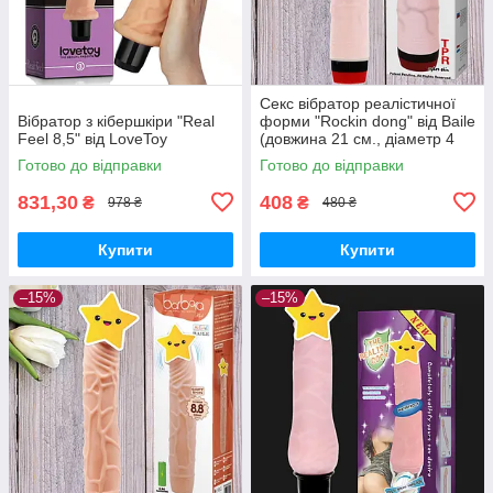
Секс вібратор реалістичної
Вібратор з кібершкіри "Real
форми "Rockin dong" від Baile
Feel 8,5" від LoveToy
(довжина 21 см., діаметр 4
см.)
Готово до відправки
Готово до відправки
831,30
408
₴
₴
978 ₴
480 ₴
Купити
Купити
–15%
–15%