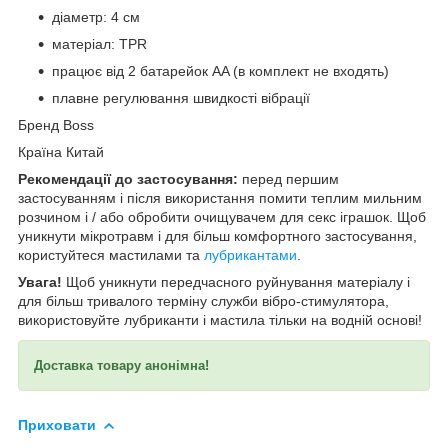
діаметр: 4 см
матеріал: TPR
працює від 2 батарейок AA (в комплект не входять)
плавне регулювання швидкості вібрації
Бренд Boss
Країна Китай
Рекомендації до застосування:
перед першим
застосуванням і після використання помити теплим мильним
розчином і / або обробити очищувачем для секс іграшок. Щоб
уникнути мікротравм і для більш комфортного застосування,
користуйтеся мастилами та
лубрикантами
.
Увага!
Щоб уникнути передчасного руйнування матеріалу і
для більш тривалого терміну служби вібро-стимулятора,
використовуйте лубриканти і мастила тільки на водній основі!
Доставка товару анонімна!
Приховати