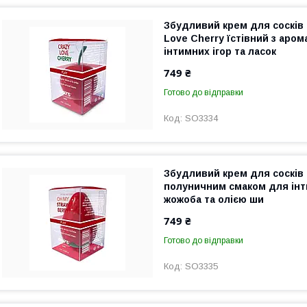
Збудливий крем для сосків
Love Cherry їстівний з аро
інтимних ігор та ласок
749 ₴
Готово до відправки
SO3334
Збудливий крем для сосків
полуничним смаком для інти
жожоба та олією ши
749 ₴
Готово до відправки
SO3335