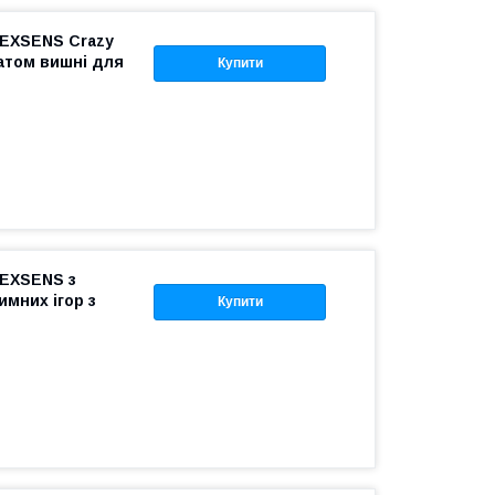
 EXSENS Crazy
матом вишні для
Купити
 EXSENS з
мних ігор з
Купити