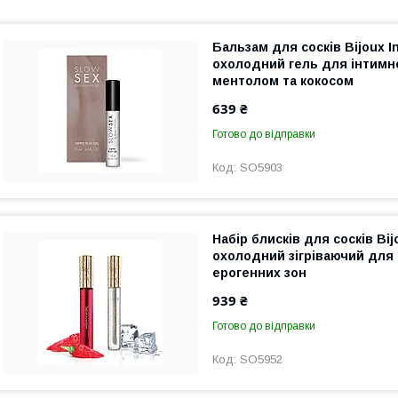
Бальзам для сосків Bijoux I
охолодний гель для інтимно
ментолом та кокосом
639 ₴
Готово до відправки
SO5903
Набір блисків для сосків Bij
охолодний зігріваючий для 
ерогенних зон
939 ₴
Готово до відправки
SO5952