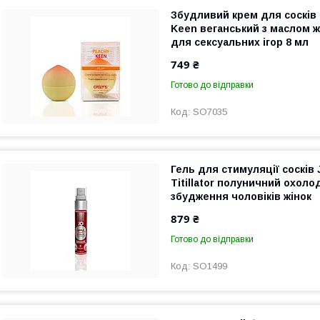
Збудливий крем для сосків
Keen веганський з маслом 
для сексуальних ігор 8 мл
749 ₴
Готово до відправки
SO7035
Гель для стимуляції сосків 
Titillator полуничний охол
збудження чоловіків жінок
879 ₴
Готово до відправки
SO1499