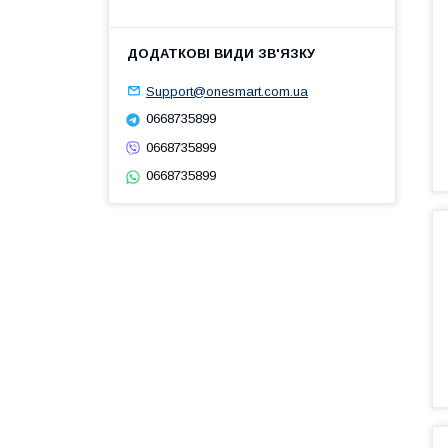
Support@onesmart.com.ua
0668735899
0668735899
0668735899