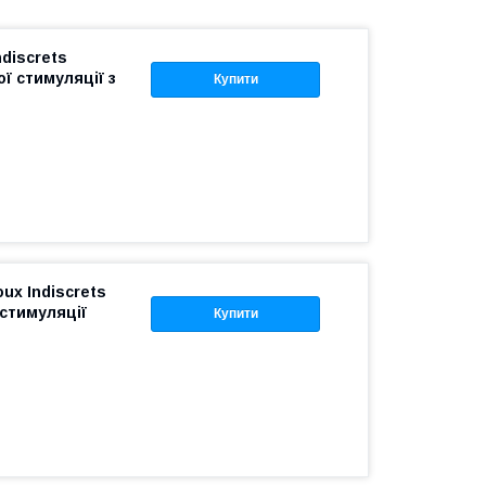
ndiscrets
ї стимуляції з
Купити
oux Indiscrets
стимуляції
Купити