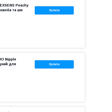
 EXSENS Peachy
жожоба та ши
Купити
JO Nipple
одний для
Купити