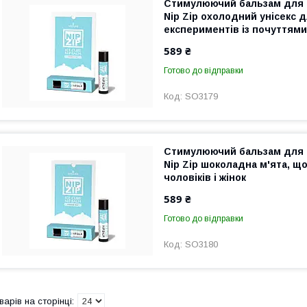
Стимулюючий бальзам для 
Nip Zip охолодний унісекс 
експериментів із почуттями
589 ₴
Готово до відправки
SO3179
Стимулюючий бальзам для 
Nip Zip шоколадна м'ята, щ
чоловіків і жінок
589 ₴
Готово до відправки
SO3180