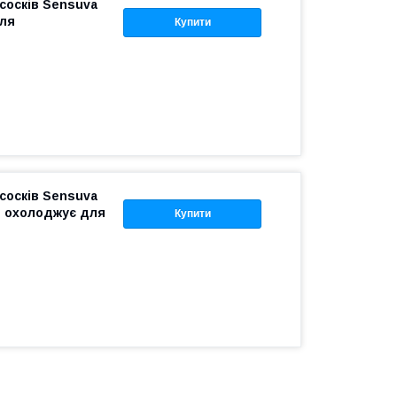
сосків Sensuva
для
Купити
сосків Sensuva
о охолоджує для
Купити