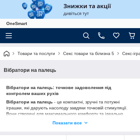
OneSmart
Товари та послуги
Секс товари та білизна 5
Секс-ігр
Вібратори на палець
Вібратори на палець: точкове задоволення під
контролем ваших рухів
Вібратори на палець
- це компактні, зручні та потужні
іграшки, які дарують насолоду завдяки точковій стимуляції.
Вони створені для максимального комфорту та ідеально
підходять як для соло-використання, так і для ігор з
Показати все
партнером. Легкість управління та універсальність роблять ці
гаджети незамінними для тих, хто хоче урізноманітнити свої
інтимні моменти.