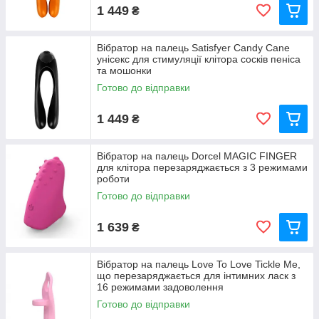
1 449
₴
Переваги вібраторів на палець
Вібратор на палець Satisfyer Candy Cane
Легко
надягають
на палець і підходять для будь-
унісекс для стимуляції клітора сосків пеніса
якого рівня підготовки
та мошонки
.
Готово до відправки
Компактність:
Ідеальний вибір для тих, хто шукає
непомітний та портативний варіант.
1 449
₴
Багатофункціональність :
Підходять для стимуляції
будь-яких ерогенних зон.
Легкість догляду:
Простий догляд та швидке
Вібратор на палець Dorcel MAGIC FINGER
для клітора перезаряджається з 3 режимами
очищення завдяки водонепроникному дизайну.
роботи
Доступна ціна:
Відмінне співвідношення ціни та
Готово до відправки
якості.
1 639
₴
Кому підійдуть вібратори на палець?
Початківцям:
Відмінний вибір для першого
Вібратор на палець Love To Love Tickle Me,
знайомства з інтимними іграшками.
що перезаряджається для інтимних ласк з
16 режимами задоволення
Парам:
Ідеальні для спільних ігор та додавання
Готово до відправки
нових емоцій у стосунки.