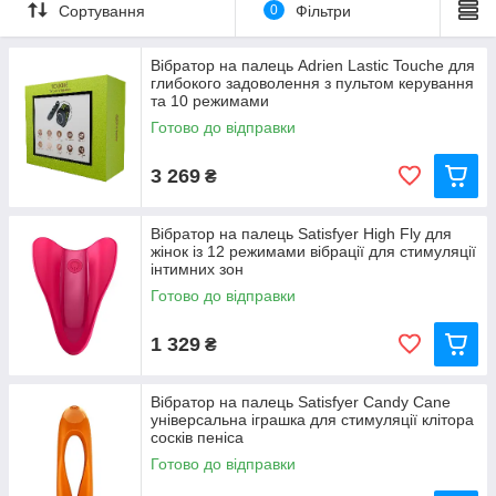
Сортування
0
Фільтри
Особливості вібраторів на палець
Вібратор на палець Adrien Lastic Touche для
Компактність та зручність
глибокого задоволення з пультом керування
та 10 режимами
Мініатюрний розмір та ергономічна форма дозволяють
легко надягати вібратор на палець та контролювати
Готово до відправки
його рухи. Це робить іграшку максимально природною
та зручною у використанні.
3 269
₴
Точкова стимуляція
Ці вібратори створені для впливу на найчутливіші зони,
Вібратор на палець Satisfyer High Fly для
такі як клітор, соски, промежину та інші ерогенні точки.
жінок із 12 режимами вібрації для стимуляції
Потужні вібрації
інтимних зон
Незважаючи на невеликий розмір, вібратори на палець
Готово до відправки
оснащені потужними двигунами з кількома режимами
вібрації, які можна легко перемикати.
1 329
₴
Безпечні матеріали
Іграшки виготовляються з медичного силікону або
гіпоалергенного пластику, що гарантує безпеку та
Вібратор на палець Satisfyer Candy Cane
універсальна іграшка для стимуляції клітора
комфорт.
сосків пеніса
Водонепроникність
Готово до відправки
Багато моделей підходять для використання у ванній
або душі, що робить їх більш універсальними.