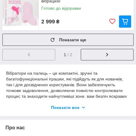
вібрацією
Готово до відправки
2 999
₴
Показати ще
1
/ 2
Вібратори на палець – це компактні, зручні та
багатофункціональні іграшки, які підійдуть як для новачків,
так і для досвідчених користувачів. Вони забезпечують
точкове задоволення, дозволяючи повністю контролювати
процес та знаходити найчутливіші зони. вам безліч яскравих
моментів!
Показати все
Замовте вібратор на палець вже сьогодні та відкрийте для
себе нові грані насолоди!
Про нас