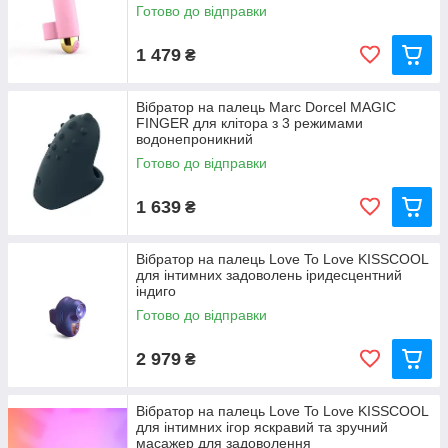
Готово до відправки
1 479
₴
Вібратор на палець Marc Dorcel MAGIC
FINGER для клітора з 3 режимами
водонепроникний
Готово до відправки
1 639
₴
Вібратор на палець Love To Love KISSCOOL
для інтимних задоволень іридесцентний
індиго
Готово до відправки
2 979
₴
Вібратор на палець Love To Love KISSCOOL
для інтимних ігор яскравий та зручний
масажер для задоволення