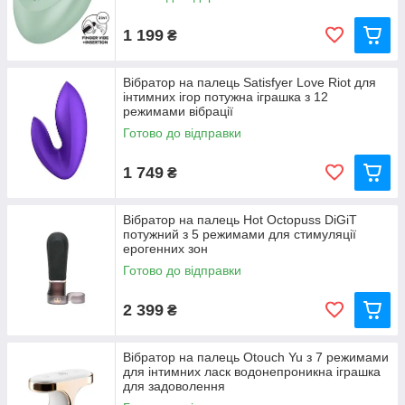
Консультації :
Допоможемо вибрати ідеальну
модель під ваші уподобання.
1 199
₴
Вібратор на палець Satisfyer Love Riot для
інтимних ігор потужна іграшка з 12
режимами вібрації
Готово до відправки
1 749
₴
Вібратор на палець Hot Octopuss DiGiT
потужний з 5 режимами для стимуляції
ерогенних зон
Готово до відправки
2 399
₴
Вібратор на палець Otouch Yu з 7 режимами
для інтимних ласк водонепроникна іграшка
для задоволення