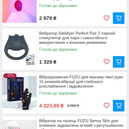
Готово до відправки
2 979
₴
Вибратор Satisfyer Perfect Pair 2 парний
стимулятор для пари і самостійного
використання з кількома режимами
Готово до відправки
1 329
₴
–15%
Віброрукавичка FUZU для масажу лівої руки
11 режимів вібрації для глибокого
розслаблення і задоволення
Готово до відправки
4 223,65
₴
4 969 ₴
Вібратор на палець FUZU Sensa Skin для
інтимних задоволень м'який з регульованою