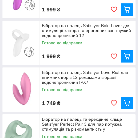
Багато режимів вібрації :
Від легкої пульсації до
1 999
₴
потужних вібрацій.
Сенсорне керування:
Деякі моделі реагують на тиск
Вібратор на палець Satisfyer Bold Lover для
пальця.
стимуляції клітора та ерогенних зон гнучкий
Безшумна робота :
Для комфортного використання
водонепроникний 12
в будь-якій обстановці.
Готово до відправки
USB-заряджання:
Сучасні моделі оснащені зручною
системою заряджання.
1 999
₴
Чому варто купити вібратори на палець у нашому
Вібратор на палець Satisfyer Love Riot для
магазині?
інтимних ігор з 12 режимами вібрації
водонепроникний IPX7
Широкий асортимент:
Ми пропонуємо моделі
Готово до відправки
різних форм, кольорів та функціональності.
Висока якість :
Лише сертифіковані товари від
1 749
₴
перевірених виробників.
Доступні ціни:
Приємні пропозиції для будь-якого
Вібратор на палець та ерекційне кільце
бюджету.
Satisfyer Perfect Pair 3 для пар потужна
Доставка:
Швидка та конфіденційна доставка в
стимуляція та різноманітність у
нейтральній упаковці.
Готово до відправки