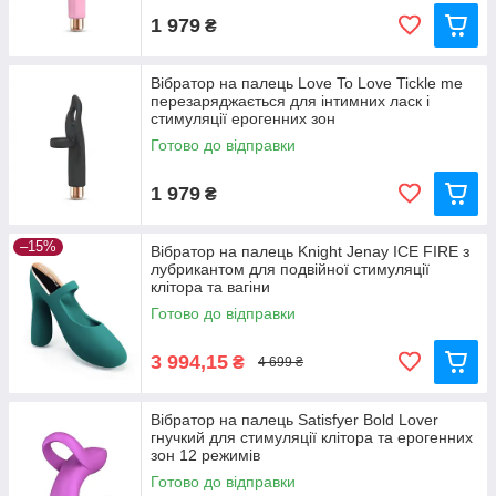
Досвідченим користувачам :
Для точкової
1 979
₴
стимуляції та нових експериментів.
Любителям компактних іграшок :
Для тих, хто
цінує мініатюрний дизайн та зручність зберігання.
Вібратор на палець Love To Love Tickle me
перезаряджається для інтимних ласк і
стимуляції ерогенних зон
Як вибрати вібратор на палець?
Готово до відправки
Матеріал
1 979
Віддавайте перевагу іграшкам із медичного силікону
₴
або безпечного пластику.
Режими вібрації
–15%
Вібратор на палець Knight Jenay ICE FIRE з
Чим більше параметрів, тим легше підібрати
лубрикантом для подвійної стимуляції
оптимальний режим для своїх переваг.
клітора та вагіни
Готово до відправки
Водонепроникність
Для тих, хто хоче використовувати іграшку у ванній чи
душі.
3 994,15
₴
4 699 ₴
Дизайн та форма
Вибирайте ергономічні моделі, які зручно лежать у руці
Вібратор на палець Satisfyer Bold Lover
та дозволяють легко спрямовувати вібрації.
гнучкий для стимуляції клітора та ерогенних
зон 12 режимів
Готово до відправки
Популярні функції вібраторів на палець