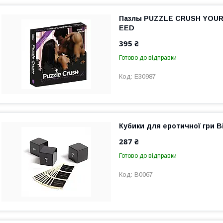
Пазлы PUZZLE CRUSH YOUR L
EED
395 ₴
Готово до відправки
E30987
Кубики для еротичної гри Bi
287 ₴
Готово до відправки
B0067