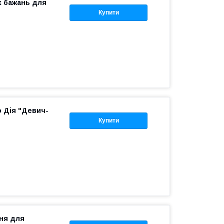
х бажань для
Купити
о Дія "Девич-
Купити
ння для