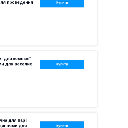
для проведення
Купити
я для компанії
ми для веселих
Купити
чна для пар і
вданнями для
Купити