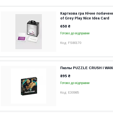
Карткова гра Нічне побаченн
of Grey Play Nice Idea Card
650 ₴
Готово до відправки
FS80170
Пазлы PUZZLE CRUSH I WA
895 ₴
Готово до відправки
E30985