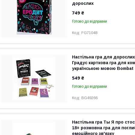
дорослих
749 ₴
Готово до відправки
FG71048
Настільна гра для доросли
Градус карткова гра для ком
українською мовою Bombat
549 ₴
Готово до відправки
BG49266
Настільна гра Ты Я про сто
18+ розмовна гра для погл
емоційного зв'язку