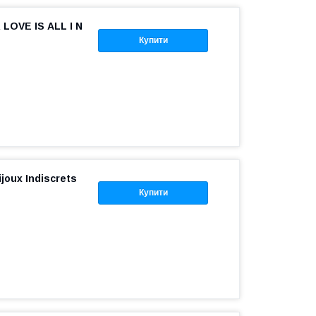
OVE IS ALL I N
Купити
joux Indiscrets
Купити