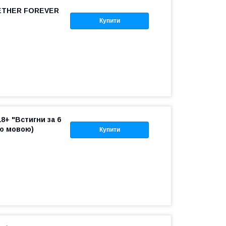
ETHER FOREVER
Купити
8+ "Встигни за 6
ою мовою)
Купити